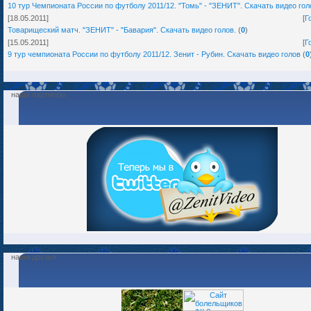
10 тур Чемпионата России по футболу 2011/12. "Томь" - "ЗЕНИТ". Скачать видео гол
[18.05.2011]
[
Г
Товарищеский матч. "ЗЕНИТ" - "Бавария". Скачать видео голов.
(
0
)
[15.05.2011]
[
Г
9 тур чемпионата России по футболу 2011/12. Зенит - Рубин. Скачать видео голов
(
0
наши партнеры
наши друзья