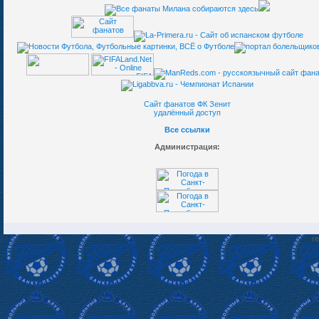
Сайт фанатов ФК Зенит
удалённый доступ
Все ссылки
Администрация:
re