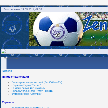
Воскресенье, 22.05.2011, 09:35
Главная
Меню сайта
Главная
Прямые трансляции
Видеотрансляции матчей (ZenitVideo-TV)
Слушать Радио "Зенит"
Онлайн результаты матчей
Еврофутбол онлайн (Матч-Центр)
Футбол в баре "Olympia"
Сервисы
Календарь игр "Зенита" 2011/12