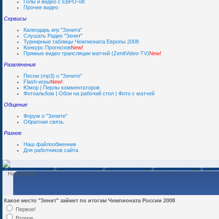
Голы и видео с ЕВРО-08
Прочее видео
Сервисы
Календарь игр "Зенита"
Слушать Радио "Зенит"
Турнирные таблицы Чемпионата Европы 2008
Конкурс Прогнозов
New!
Прямые видео трансляции матчей (ZenitVideo-TV)
New!
Развлечения
Песни (mp3) о "Зените"
Flash-игры
New!
Юмор | Перлы комментаторов
Фотоальбом | Обои на рабочий стол | Фото с матчей
Общение
Форум о "Зените"
Обратная связь
Разное
Наш файлообменник
Для работников сайта
Наш опрос
Какое место "Зенит" займет по итогам Чемпионата России 2008
Первое!
Второе