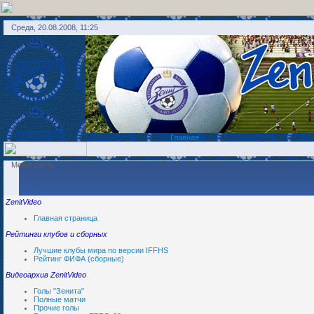
Среда, 20.08.2008, 11:25
Главная
Меню сайта
ZenitVideo
Главная страница
Рейтинги клубов и сборных
Лучшие клубы мира по версии IFFHS
Рейтинг ФИФА (сборные)
Видеоархив ZenitVideo
Голы "Зенита"
Полные матчи
Прочие голы