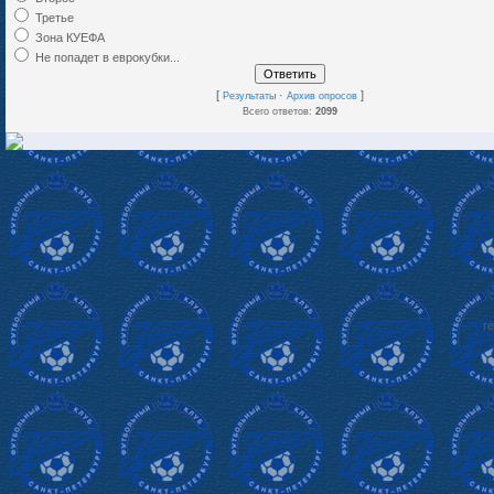
Третье
Зона КУЕФА
Не попадет в еврокубки...
[
·
]
Результаты
Архив опросов
Всего ответов:
2099
re