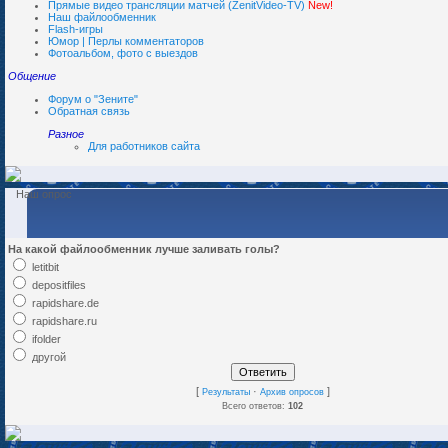
Прямые видео трансляции матчей (ZenitVideo-TV)
New!
Наш файлообменник
Flash-игры
Юмор | Перлы комментаторов
Фотоальбом, фото с выездов
Общение
Форум о "Зените"
Обратная связь
Разное
Для работников сайта
Наш опрос
На какой файлообменник лучше заливать голы?
letitbit
depositfiles
rapidshare.de
rapidshare.ru
ifolder
другой
[
·
]
Результаты
Архив опросов
Всего ответов:
102