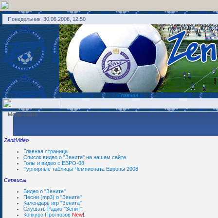
Понедельник, 30.06.2008, 12:50
Главная
Меню сайта
ZenitVideo
Главная страница
Список видео о "Зените" на нашем сайте
Голы и видео с ЕВРО-08
Турнирные таблицы Чемпионата Европы 2008
Сервисы
Видео о "Зените"
Песни (mp3) о "Зените"
Календарь игр "Зенита"
Слушать Радио "Зенит"
Конкурс Прогнозов
New!