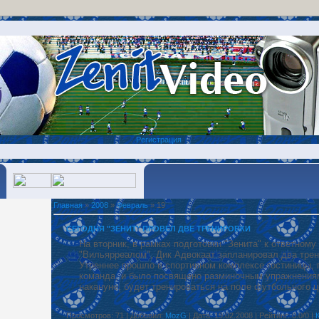
Регистрация
Главная
»
2008
»
Февраль
» 19
СЕГОДНЯ "ЗЕНИТ" ПРОВЕЛ ДВЕ ТРЕНИРОВКИ
На вторник, в рамках подготовки "Зенита" к ответном
"Вильярреалом", Дик Адвокаат запланировал два трен
Утреннее прошло в спортивном комплексе гостиницы, 
команда, и было посвящено разминочным упражнениям.
накануне, будет тренироваться на поле футбольного ц
Просмотров: 71 | Добавил:
MozG
| Дата: 19.02.2008 | Рейтинг: 0.0/0 |