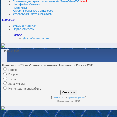
Прямые видео трансляции матчей (ZenitVideo-TV)
New!
Наш файлообменник
Flash-игры
Юмор | Перлы комментаторов
Фотоальбом, фото с выездов
Общение
Форум о "Зените"
Обратная связь
Разное
Для работников сайта
Наш опрос
Какое место "Зенит" займет по итогам Чемпионата России 2008
Первое!
Второе
Третье
Зона КУЕФА
Не попадет в ерокубки...
[
·
]
Результаты
Архив опросов
Всего ответов:
1052