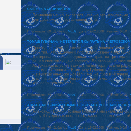
СЫГРАТЬ В СВОЙ ФУТБОЛ
По мнению наших экспертов, именно это необходимо "
для достижения поставленной цели.
Просмотров: 69 | Добавил:
MozG
| Дата: 19.02.2008 | Рейтинг: 0.0/0 |
ТОМАШ ГУБОЧАН: "НЕ ТЕРПИТСЯ СЫГРАТЬ НА "ПЕТРОВСКОМ"
Прошедшая неделя получилась для новичка "Зенита" 
события. В понедельник после прохождения медицинс
тестирования Томаш подписал контракт на три года с
решал свои жилищные вопросы. Во вторник на базе о
Адвокаатом и, успев заехать на полтора часа на ради
вещами в Словакию. В пятницу Губочан присоединился
и в воскресенье уже улетел с ней на сбор в Испанию. 
улыбчивого и общительного молодого человека нашлос
корреспондентом «НЗ».
Просмотров: 74 | Добавил:
MozG
| Дата: 19.02.2008 | Рейтинг: 0.0/0 |
АЛЕКСАНДР БОКИЙ: "ТОМАША ГУБОЧАНА МЫ ЗНАЛИ ДОВОЛ
Александр Бокий: "Томаша Губочана мы знали давно, а
нашу базу данных после того, как он провел отличный
Просмотров: 70 | Добавил:
MozG
| Дата: 19.02.2008 | Рейтинг: 0.0/0 |