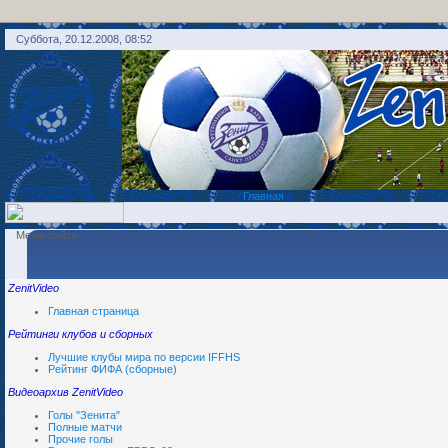
Суббота, 20.12.2008, 08:52
Главная
Меню сайта
ZenitVideo
Главная страница
Рейтинги клубов и сборных
Лучшие клубы мира по версии IFFHS
Рейтинг ФИФА (сборные)
Видеоархив ZenitVideo
Голы "Зенита"
Полные матчи
Прочие голы