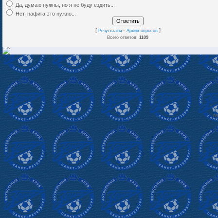
Да, думаю нужны, но я не буду ездить...
Нет, нафига это нужно...
[
·
]
Результаты
Архив опросов
Всего ответов:
1109
re