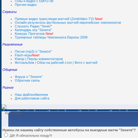
Голы и видео с ЕВРО-08
Прочее видео
Сервисы
Прямые видео трансляции матчей (ZenitVideo-TV)
New!
Онлайн результаты футбольных матчей европейских чемпионатов
Слушать Радио "Зенит"
Календарь игр "Зенита"
Конкурс Прогнозов
New!
Турнирные таблицы Чемпионата Европы 2008
Развлечения
Песни (mp3) о "Зените"
Flash-игры
New!
Юмор | Перлы комментаторов
Фотоальбом | Обои на рабочий стол | Фото с матчей
Общение
Форум о "Зените"
Обратная связь
Разное
Наш файлообменник
Для работников сайта
Наш опрос
Нужны ли нашему сайту собственные автобусы на выездные матчи "Зенита"?
ДА! Я обязательно поеду!!!