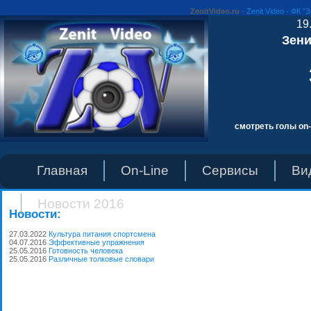
ZenitVideo.ru
-
Zenit Video - ФК "
19
Зени
смотреть голы on-
Главная
On-Line
Сервисы
Ви
Новости 2016
Новости:
27.03.2022
Культура питания спортсмена
04.07.2016
Эффективные упражнения
25.05.2016
Готовность человека
25.05.2016
Различные толковые словари