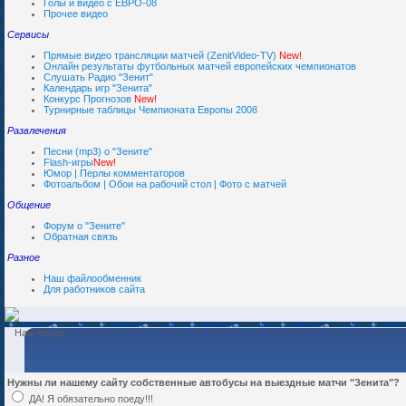
Голы и видео с ЕВРО-08
Прочее видео
Сервисы
Прямые видео трансляции матчей (ZenitVideo-TV)
New!
Онлайн результаты футбольных матчей европейских чемпионатов
Слушать Радио "Зенит"
Календарь игр "Зенита"
Конкурс Прогнозов
New!
Турнирные таблицы Чемпионата Европы 2008
Развлечения
Песни (mp3) о "Зените"
Flash-игры
New!
Юмор | Перлы комментаторов
Фотоальбом | Обои на рабочий стол | Фото с матчей
Общение
Форум о "Зените"
Обратная связь
Разное
Наш файлообменник
Для работников сайта
Наш опрос
Нужны ли нашему сайту собственные автобусы на выездные матчи "Зенита"?
ДА! Я обязательно поеду!!!