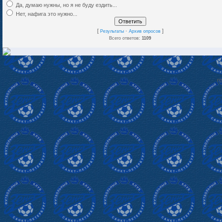
Да, думаю нужны, но я не буду ездить...
Нет, нафига это нужно...
[
·
]
Результаты
Архив опросов
Всего ответов:
1109
re