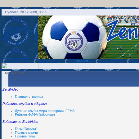
Суббота, 20.12.2008, 08:55
Главная
Меню сайта
ZenitVideo
Главная страница
Рейтинги клубов и сборных
Лучшие клубы мира по версии IFFHS
Рейтинг ФИФА (сборные)
Видеоархив ZenitVideo
Голы "Зенита"
Полные матчи
Прочие голы