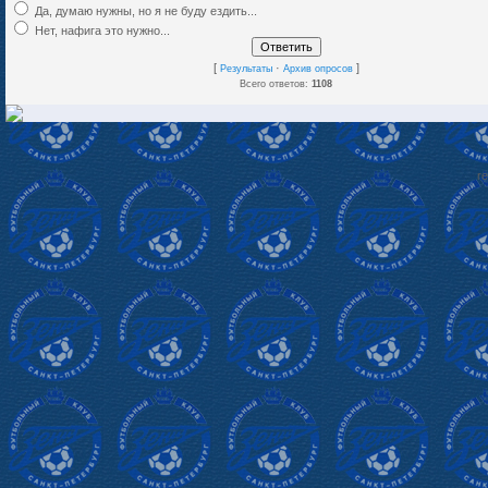
Да, думаю нужны, но я не буду ездить...
Нет, нафига это нужно...
[
·
]
Результаты
Архив опросов
Всего ответов:
1108
re