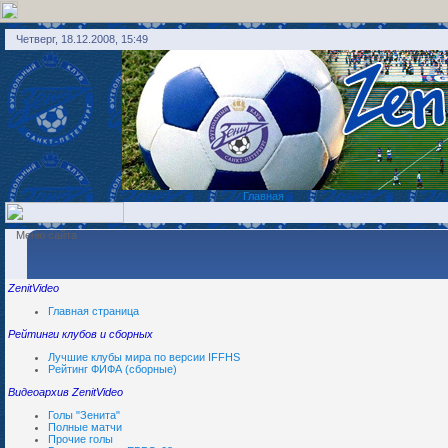
Четверг, 18.12.2008, 15:49
Главная
Меню сайта
ZenitVideo
Главная страница
Рейтинги клубов и сборных
Лучшие клубы мира по версии IFFHS
Рейтинг ФИФА (сборные)
Видеоархив ZenitVideo
Голы "Зенита"
Полные матчи
Прочие голы