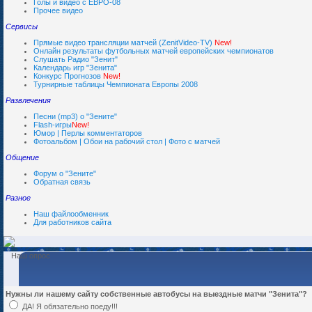
Голы и видео с ЕВРО-08
Прочее видео
Сервисы
Прямые видео трансляции матчей (ZenitVideo-TV)
New!
Онлайн результаты футбольных матчей европейских чемпионатов
Слушать Радио "Зенит"
Календарь игр "Зенита"
Конкурс Прогнозов
New!
Турнирные таблицы Чемпионата Европы 2008
Развлечения
Песни (mp3) о "Зените"
Flash-игры
New!
Юмор | Перлы комментаторов
Фотоальбом | Обои на рабочий стол | Фото с матчей
Общение
Форум о "Зените"
Обратная связь
Разное
Наш файлообменник
Для работников сайта
Наш опрос
Нужны ли нашему сайту собственные автобусы на выездные матчи "Зенита"?
ДА! Я обязательно поеду!!!