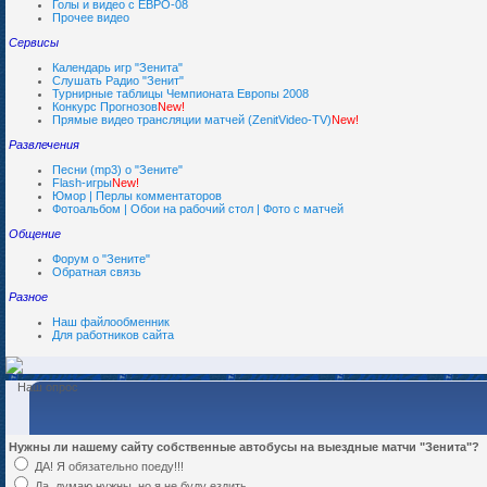
Голы и видео с ЕВРО-08
Прочее видео
Сервисы
Календарь игр "Зенита"
Слушать Радио "Зенит"
Турнирные таблицы Чемпионата Европы 2008
Конкурс Прогнозов
New!
Прямые видео трансляции матчей (ZenitVideo-TV)
New!
Развлечения
Песни (mp3) о "Зените"
Flash-игры
New!
Юмор | Перлы комментаторов
Фотоальбом | Обои на рабочий стол | Фото с матчей
Общение
Форум о "Зените"
Обратная связь
Разное
Наш файлообменник
Для работников сайта
Наш опрос
Нужны ли нашему сайту собственные автобусы на выездные матчи "Зенита"?
ДА! Я обязательно поеду!!!
Да, думаю нужны, но я не буду ездить...