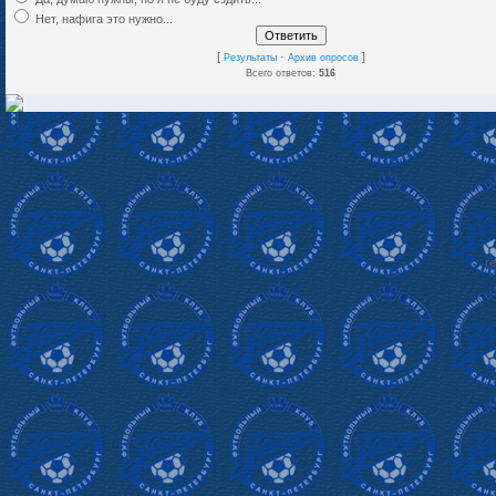
Нет, нафига это нужно...
[
·
]
Результаты
Архив опросов
Всего ответов:
516
re