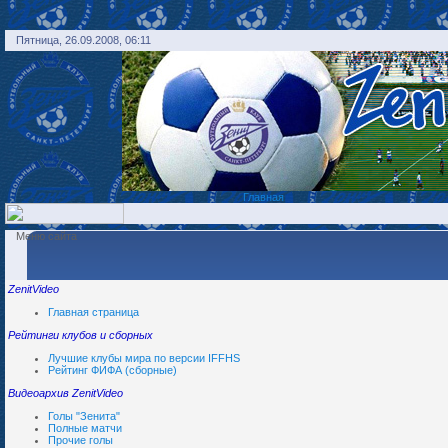
Пятница, 26.09.2008, 06:11
Главная
Меню сайта
ZenitVideo
Главная страница
Рейтинги клубов и сборных
Лучшие клубы мира по версии IFFHS
Рейтинг ФИФА (сборные)
Видеоархив ZenitVideo
Голы "Зенита"
Полные матчи
Прочие голы