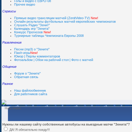
Голы и видео с ЕВРО-08
Прочее видео
Сервисы
Прямые видео трансляции матчей (ZenitVideo-TV)
New!
Онлайн результаты футбольных матчей европейских чемпионатов
Слушать Радио "Зенит"
Календарь игр "Зенита"
Конкурс Прогнозов
New!
Турнирные таблицы Чемпионата Европы 2008
Развлечения
Песни (mp3) о "Зените"
Flash-игры
New!
Юмор | Перлы комментаторов
Фотоальбом | Обои на рабочий стол | Фото с матчей
Общение
Форум о "Зените"
Обратная связь
Разное
Наш файлообменник
Для работников сайта
Наш опрос
Нужны ли нашему сайту собственные автобусы на выездные матчи "Зенита"?
ДА! Я обязательно поеду!!!