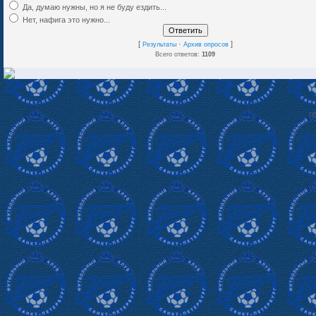
Да, думаю нужны, но я не буду ездить...
Нет, нафига это нужно...
[
·
]
Результаты
Архив опросов
Всего ответов:
1109
re