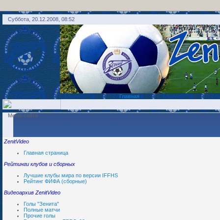
Суббота, 20.12.2008, 08:52
Главная
Меню сайта
ZenitVideo
Главная страница
Рейтинги клубов и сборных
Лучшие клубы мира по версии IFFHS
Рейтинг ФИФА (сборные)
Видеоархив ZenitVideo
Голы "Зенита"
Полные матчи
Прочие голы