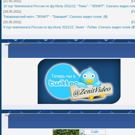
[21.05.2011]
[
Г
10 тур Чемпионата России по футболу 2011/12. "Томь" - "ЗЕНИТ". Скачать видео гол
[18.05.2011]
[
Г
Товарищеский матч. "ЗЕНИТ" - "Бавария". Скачать видео голов.
(
0
)
[15.05.2011]
[
Г
9 тур чемпионата России по футболу 2011/12. Зенит - Рубин. Скачать видео голов
(
0
наши партнеры
наши друзья