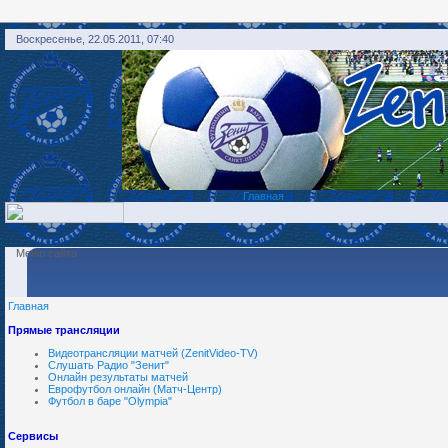
Воскресенье, 22.05.2011, 07:40
Главная
Меню сайта
Главная
Прямые трансляции
Видеотрансляции матчей (ZenitVideo-TV)
Слушать Радио "Зенит"
Онлайн результаты матчей
Еврофутбол онлайн (Матч-Центр)
Футбол в баре "Olympia"
Сервисы