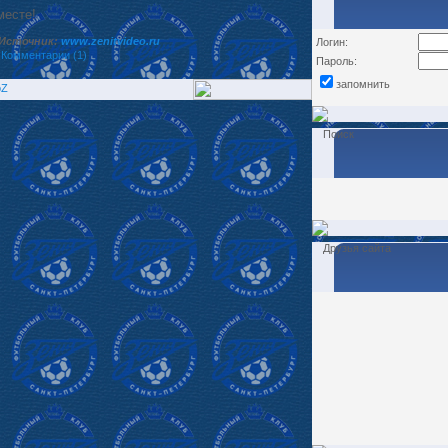
месте!
Источник:
www.zenitvideo.ru
Логин:
|
Комментарии (1)
Пароль:
запомнить
Поиск
Друзья сайта