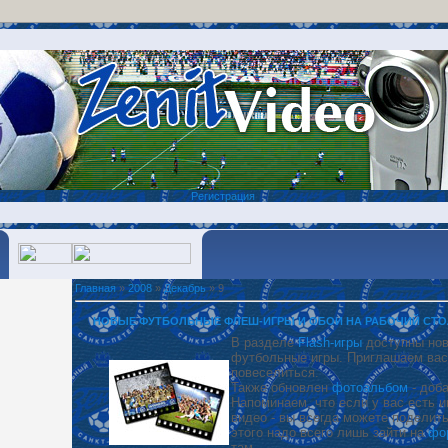
Регистрация
Главная
»
2008
»
Декабрь
» 9
НОВЫЕ ФУТБОЛЬНЫЕ ФЛЕШ-ИГРЫ И ОБОИ НА РАБОЧИЙ СТО
В разделе
Flash-игры
доступны нов
футбольные игры. Приглашаем вас
повеселиться.
Также обновлен
фотоальбом
- доб
Напоминаем, что если у вас есть и
видео - вы всегда можете поделить
этого надо всего лишь зайти на
фо
там.