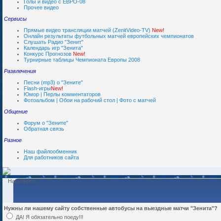
Голы и видео с ЕВРО-08
Прочее видео
Сервисы
Прямые видео трансляции матчей (ZenitVideo-TV)
New!
Онлайн результаты футбольных матчей европейских чемпионатов
Слушать Радио "Зенит"
Календарь игр "Зенита"
Конкурс Прогнозов
New!
Турнирные таблицы Чемпионата Европы 2008
Развлечения
Песни (mp3) о "Зените"
Flash-игры
New!
Юмор | Перлы комментаторов
Фотоальбом | Обои на рабочий стол | Фото с матчей
Общение
Форум о "Зените"
Обратная связь
Разное
Наш файлообменник
Для работников сайта
Наш опрос
Нужны ли нашему сайту собственные автобусы на выездные матчи "Зенита"?
ДА! Я обязательно поеду!!!