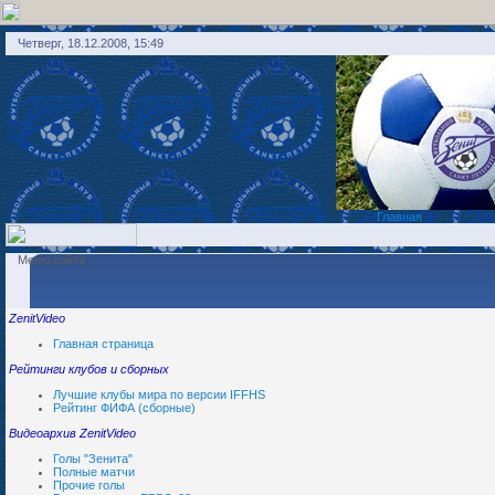
Четверг, 18.12.2008, 15:49
Главная
Меню сайта
ZenitVideo
Главная страница
Рейтинги клубов и сборных
Лучшие клубы мира по версии IFFHS
Рейтинг ФИФА (сборные)
Видеоархив ZenitVideo
Голы "Зенита"
Полные матчи
Прочие голы