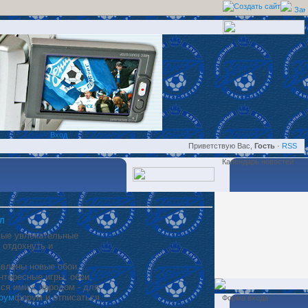
Создать сайт
Вход
Приветствую Вас,
Гость
·
RSS
Календарь новостей
Л
ые увлекательные
 отдохнуть и
авлены новые обои.
нтересные игры, обои,
ся ими с народом - для
рум
форум и отписаться
Форма входа