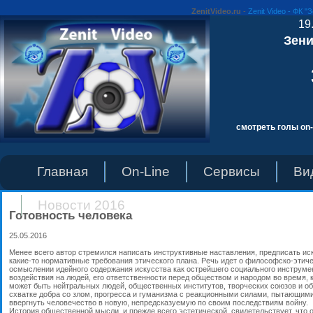
ZenitVideo.ru
-
Zenit Video - ФК "
19
Зени
смотреть голы on-
Главная
On-Line
Сервисы
Ви
Новости 2016
Готовность человека
25.05.2016
Менее всего автор стремился написать инструктивные наставления, предписать ис
какие-то нормативные требования этического плана. Речь идет о философско-этич
осмыслении идейного содержания искусства как острейшего социального инструме
воздействия на людей, его ответственности перед обществом и народом во время, к
может быть нейтральных людей, общественных институтов, творческих союзов и о
схватке добра со злом, прогресса и гуманизма с реакционными силами, пытающим
ввергнуть человечество в новую, непредсказуемую по своим последствиям войну.
История общественной мысли, и прежде всего эстетической, свидетельствует, что 