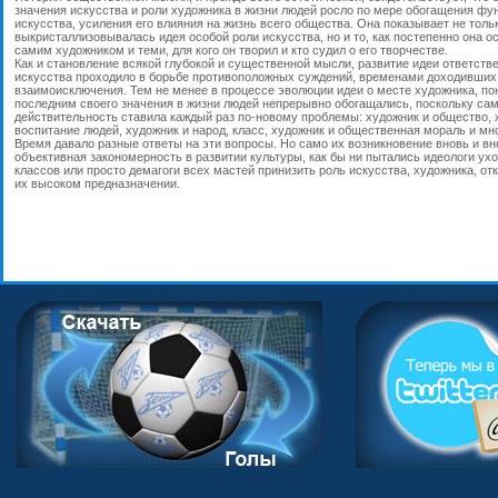
значения искусства и роли художника в жизни людей росло по мере обогащения фу
искусства, усиления его влияния на жизнь всего общества. Она показывает не тольк
выкристаллизовывалась идея особой роли искусства, но и то, как постепенно она о
самим художником и теми, для кого он творил и кто судил о его творчестве.
Как и становление всякой глубокой и существенной мысли, развитие идеи ответств
искусства проходило в борьбе противоположных суждений, временами доходивших
взаимоисключения. Тем не менее в процессе эволюции идеи о месте художника, п
последним своего значения в жизни людей непрерывно обогащались, поскольку са
действительность ставила каждый раз по-новому проблемы: художник и общество, 
воспитание людей, художник и народ, класс, художник и общественная мораль и мно
Время давало разные ответы на эти вопросы. Но само их возникновение вновь и вн
объективная закономерность в развитии культуры, как бы ни пытались идеологи ух
классов или просто демагоги всех мастей принизить роль искусства, художника, отк
их высоком предназначении.