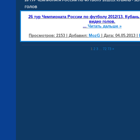
26 ТУР ЧЕМПИОНАТА РОССИИ ПО ФУТБОЛУ 2012/13. КУБАНЬ - З
ГОЛОВ
26 тур Чемпионата России по футболу 2012/13. Кубань 
видео голов.
...
Читать дальше »
Просмотров: 2153 | Добавил:
MozG
| Дата:
04.05.2013
|
1
2
3
...
72
73
»