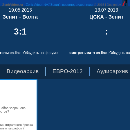
ZenitVideo.ru
-
Zenit Video - ФК "Зенит": новости, видео, голы
© 2015 | Design by
19.05.2013
13.07.2013
Зенит - Волга
ЦСКА - Зенит
3:1
:
голы on-line
|
Обсудить на форуме
смотреть матч on-line
|
Обсудить н
Видеоархив
ЕВРО-2012
Аудиоархив
 шайба заброшена
ортов?
ении штрафного броска
 малым штрафом?