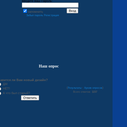
введите ваш Пароль:
запомнить
Забыл пароль
Регистрация
Наш опрос
авится ли Вам новый дизайн?
ДА!
(
·
)
Результаты
Архив опросов
НЕТ!
Всего ответов:
1157
А что был старый?