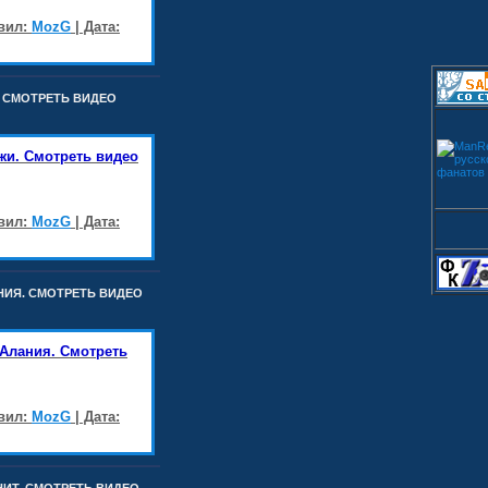
авил:
MozG
| Дата:
И. СМОТРЕТЬ ВИДЕО
нжи. Смотреть видео
авил:
MozG
| Дата:
АНИЯ. СМОТРЕТЬ ВИДЕО
 Алания. Смотреть
авил:
MozG
| Дата: