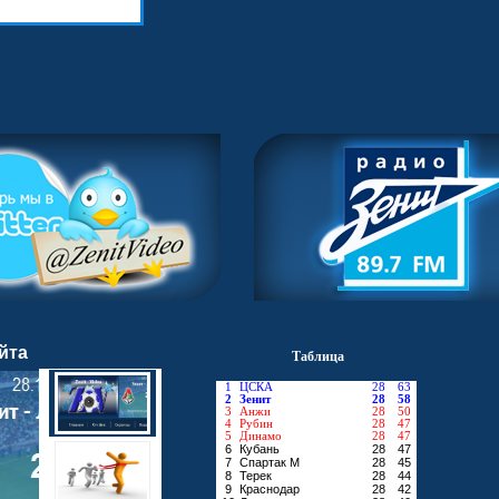
йта
Таблица
1
ЦСКА
28
63
2
Зенит
28
58
3
Анжи
28
50
4
Рубин
28
47
5
Динамо
28
47
6
Кубань
28
47
7
Спартак М
28
45
8
Терек
28
44
9
Краснодар
28
42