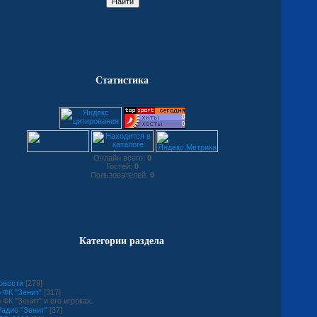
Статистика
Онлайн всего:
0
Гостей:
0
Пользователей:
0
Категории раздела
овости
[279]
 ФК "Зенит"
[317]
 ФК "Зенит" и его игроках.
адио "Зенит"
[37]