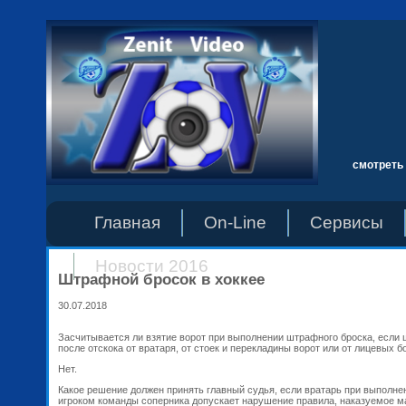
смотреть 
Главная
On-Line
Сервисы
Новости 2016
Штрафной бросок в хоккее
30.07.2018
Засчитывается ли взятие ворот при выполнении штрафного броска, если
после отскока от вратаря, от стоек и перекладины ворот или от лицевых б
Нет.
Какое решение должен принять главный судья, если вратарь при выполн
игроком команды соперника допускает нарушение правила, наказуемое