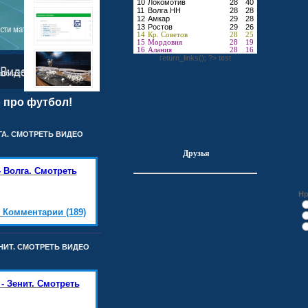
10
Локомотив
28
40
11
Волга НН
28
28
12
Амкар
29
28
13
Ростов
29
26
14
Кр. Советов
28
25
15
Мордовия
28
19
16
Алания
28
16
return_links(); ?>
test
шибках
 про футбол!
ЛГА. СМОТРЕТЬ ВИДЕО
Друзья
- Волга. Смотреть
Нр
|
Комментарии (189)
ЕНИТ. СМОТРЕТЬ ВИДЕО
- Зенит. Смотреть