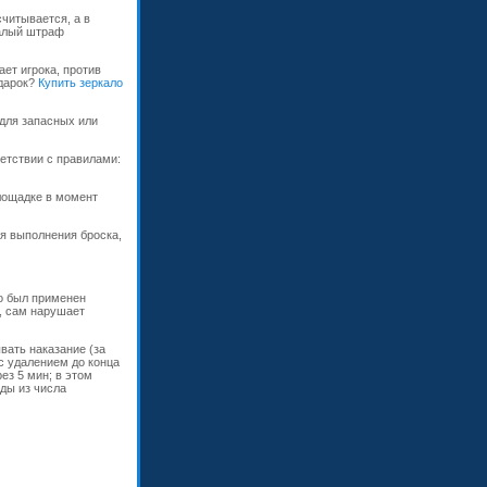
читывается, а в
малый штраф
ет игрока, против
одарок?
Купить зеркало
для запасных или
ветствии с правилами:
площадке в момент
ля выполнения броска,
го был применен
, сам нарушает
вать наказание (за
с удалением до конца
ез 5 мин; в этом
ды из числа