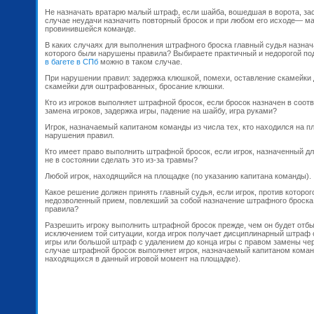
Не назначать вратарю малый штраф, если шайба, вошедшая в ворота, зас
случае неудачи назначить повторный бросок и при любом его исходе— 
провинившейся команде.
В каких случаях для выполнения штрафного броска главный судья назнача
которого были нарушены правила? Выбираете практичный и недорогой п
в багете в СПб
можно в таком случае.
При нарушении правил: задержка клюшкой, помехи, оставление скамейки 
скамейки для оштрафованных, бросание клюшки.
Кто из игроков выполняет штрафной бросок, если бросок назначен в соот
замена игроков, задержка игры, падение на шайбу, игра руками?
Игрок, назначаемый капитаном команды из числа тех, кто находился на 
нарушения правил.
Кто имеет право выполнить штрафной бросок, если игрок, назначенный д
не в состоянии сделать это из-за травмы?
Любой игрок, находящийся на площадке (по указанию капитана команды).
Какое решение должен принять главный судья, если игрок, против которо
недозволенный прием, повлекший за собой назначение штрафного броска
правила?
Разрешить игроку выполнить штрафной бросок прежде, чем он будет отбы
исключением той ситуации, когда игрок получает дисциплинарный штраф 
игры или большой штраф с удалением до конца игры с правом замены чер
случае штрафной бросок выполняет игрок, назначаемый капитаном коман
находящихся в данный игровой момент на площадке).