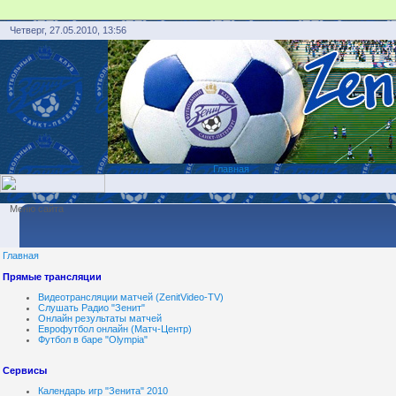
Четверг, 27.05.2010, 13:56
Главная
Меню сайта
Главная
Прямые трансляции
Видеотрансляции матчей (ZenitVideo-TV)
Слушать Радио "Зенит"
Онлайн результаты матчей
Еврофутбол онлайн (Матч-Центр)
Футбол в баре "Olympia"
Сервисы
Календарь игр "Зенита" 2010