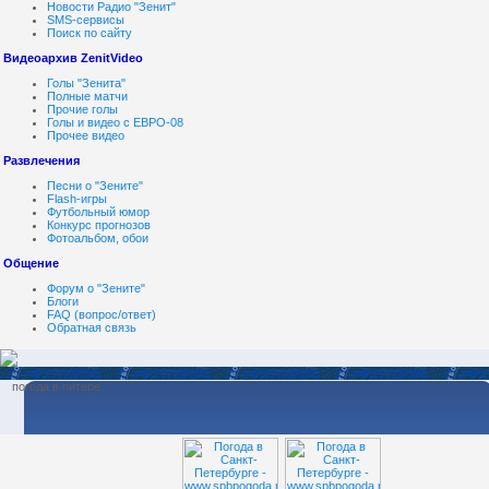
Новости Радио "Зенит"
SMS-сервисы
Поиск по сайту
Видеоархив ZenitVideo
Голы "Зенита"
Полные матчи
Прочие голы
Голы и видео с ЕВРО-08
Прочее видео
Развлечения
Песни о "Зените"
Flash-игры
Футбольный юмор
Конкурс прогнозов
Фотоальбом, обои
Общение
Форум о "Зените"
Блоги
FAQ (вопрос/ответ)
Обратная связь
погода в питере