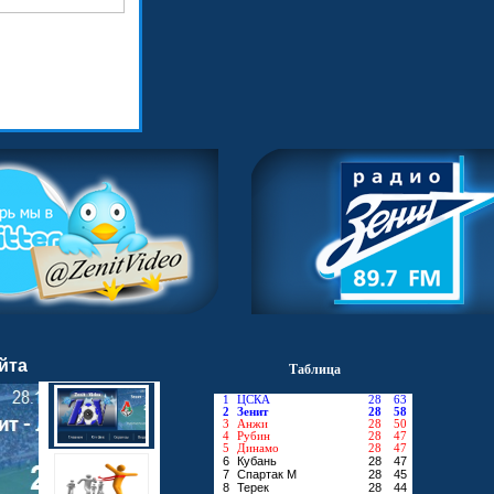
йта
Таблица
1
ЦСКА
28
63
2
Зенит
28
58
3
Анжи
28
50
4
Рубин
28
47
5
Динамо
28
47
6
Кубань
28
47
7
Спартак М
28
45
8
Терек
28
44