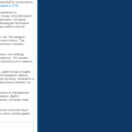
Попробуйте посмотреть
вания в СПб
.
озможности
 этому способствуют.
 причины, которые
влекающая болтовня
още найти способ
е так. На каждую
о все плохо. Так
таточно глубоко
нить что-нибудь
моменты. Это может
 покопаться в памяти,
, даже когда уходим
 за пределы офиса.
ю музыку, полежите в
ожительно влияют на
олько в отведенное
офиса. Дайте
изнь, которая тоже
досып способствует
бы спать необходимо