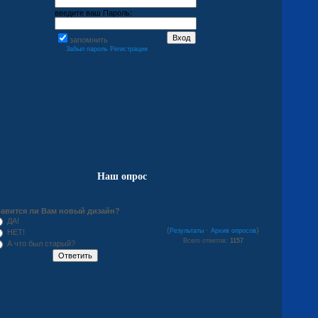
введите ваш Пароль:
запомнить
Забыл пароль
Регистрация
Наш опрос
авится ли Вам новый дизайн?
ДА!
(
·
)
Результаты
Архив опросов
НЕТ!
Всего ответов:
1157
А что был старый?