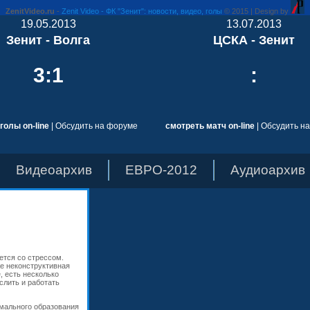
ZenitVideo.ru
-
Zenit Video - ФК "Зенит": новости, видео, голы
© 2015 | Design by
19.05.2013
13.07.2013
Зенит - Волга
ЦСКА - Зенит
3:1
:
голы on-line
|
Обсудить на форуме
смотреть матч on-line
|
Обсудить н
Видеоархив
ЕВРО-2012
Аудиоархив
ется со стрессом.
же неконструктивная
, есть несколько
слить и работать
рмального образования