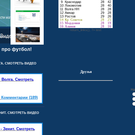
9
Краснодар
28
42
10
Локомотив
28
40
11
Волга НН
28
28
12
Амкар
29
28
13
Ростов
29
26
14
Кр. Советов
28
25
15
Мордовия
28
19
16
Алания
28
16
return_links(); ?>
test
шибках
 про футбол!
ЛГА. СМОТРЕТЬ ВИДЕО
Друзья
- Волга. Смотреть
Нр
|
Комментарии (189)
ЕНИТ. СМОТРЕТЬ ВИДЕО
- Зенит. Смотреть