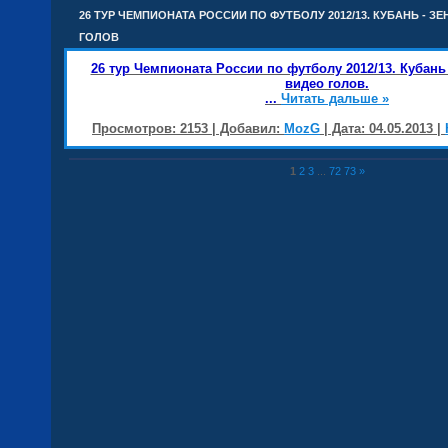
26 ТУР ЧЕМПИОНАТА РОССИИ ПО ФУТБОЛУ 2012/13. КУБАНЬ - З
ГОЛОВ
26 тур Чемпионата России по футболу 2012/13. Кубань 
видео голов.
...
Читать дальше »
Просмотров: 2153 | Добавил:
MozG
| Дата:
04.05.2013
|
1
2
3
...
72
73
»