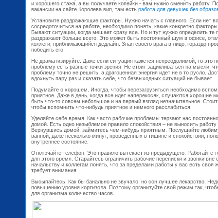
и хорошего стажа, а вы получаете копейки - вам нужно сменить работу. 
вакансии на сайте Королева.вип, там есть
работа для девушек без образо
Установите раздражающие факторы. Нужно начать с главного. Если нет в
сосредоточиться на работе, необходимо понять, какие конкретно факторы
Бывают ситуации, когда мешает сразу все. Но и тут нужно определить те
раздражают больше всего. Это может быть постоянный шум в офисе, от
коллеги, приближающийся дедлайн. Зная своего врага в лицо, гораздо пр
победить его.
Не драматизируйте. Даже если ситуация кажется непреодолимой, то это н
проблему есть разные точки зрения. Не стоит зацикливаться на мысли, чт
проблему точно не решить, а драгоценная энергия идет не в то русло. Дос
вдохнуть пару раз и сказать себе, что безвыходных ситуаций не бывает.
Подумайте о хорошем. Иногда, чтобы перезагрузиться необходимо вспом
приятное. Даже в день, когда все идет наперекосяк, случаются хорошие 
быть что-то совсем небольшое и на первый взгляд незначительное. Стоит
чтобы вспомнить что-нибудь приятное и немного расслабиться.
Уделяйте себе время. Как часто рабочие проблемы терзают нас постоянно
домой. Есть одно незыблемое правило спокойствия – не выносить работу
Вернувшись домой, займитесь чем-нибудь приятным. Послушайте любиму
ванной, даже несколько минут, проведенных в тишине и спокойствии, пол
внутреннее состояние.
Отключайте телефон. Это правило вытекает из предыдущего. Работайте т
для этого время. Старайтесь ограничить рабочие переписки и звонки вне 
начальству и коллегам понять, что за пределами работы у вас есть своя ж
требует внимания.
Высыпайтесь. Как бы банально не звучало, но сон лучшее лекарство. Не
повышению уровня кортизола. Поэтому организуйте свой режим так, что
для организма количество часов.