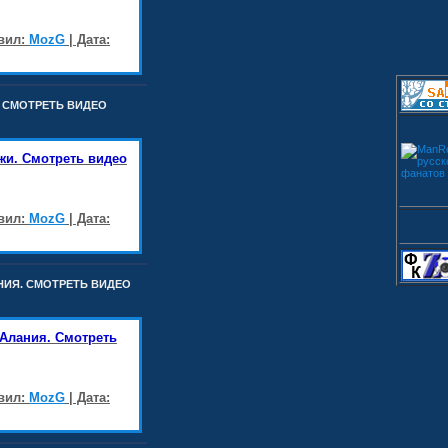
авил:
MozG
| Дата:
И. СМОТРЕТЬ ВИДЕО
нжи. Смотреть видео
авил:
MozG
| Дата:
АНИЯ. СМОТРЕТЬ ВИДЕО
 Алания. Смотреть
авил:
MozG
| Дата: