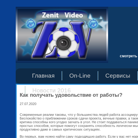
смотреть 
Главная
On-Line
Сервисы
Новости 2016
Как получать удовольствие от работы?
27.07.2020
Современные реалии таковы, что у большинства людей работа ассоцииру
Беспокойство о приближении сроков сдачи проекта, вечные правки, а так
критика способны кого угодно загнать в угол. Не стоит поддаваться панике
простых способов, которые помогут сохранять способность логически мы
продуктивно даже в самых критических ситуациях.
Во первых, вам нужно найти саму подходящую работу. Если у вас нет но