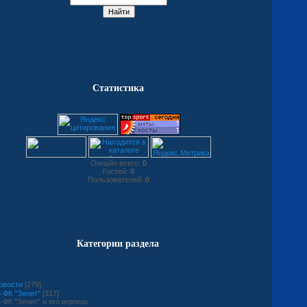
Статистика
Онлайн всего:
0
Гостей:
0
Пользователей:
0
Категории раздела
овости
[279]
 ФК "Зенит"
[317]
 ФК "Зенит" и его игроках.